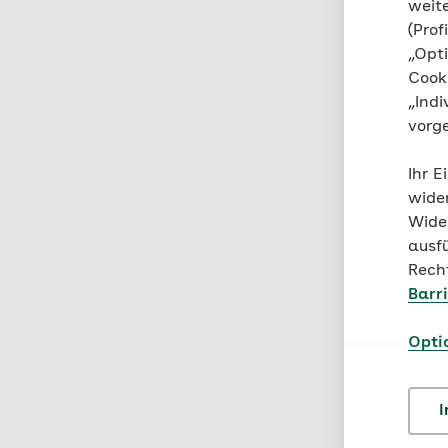
weit
(Prof
„Opt
Cooki
„Indi
vorg
Ihr E
wide
Wide
ausf
Recht
Barri
Opti
I