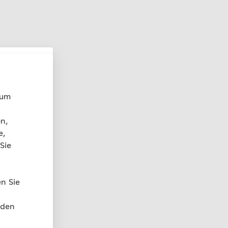
 um
n,
e,
Sie
en Sie
rden