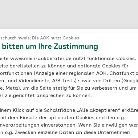
schutzhinweis: Die AOK nutzt Cookies
 bitten um Ihre Zustimmung
Seite www.mein-aokberater.de nutzt funktionale Cookies,
eite bereitstellen zu können und optionale Cookies für
ortfunktionen (Anzeige einer regionalen AOK, Chatfunktio
n- und Videodienste, A/B-Tests) sowie von Dritten (Googl
, Meta), um die Seite stetig für Sie zu verbessern und um 
er zielgerichtet ansprechen zu können.
inem Klick auf die Schaltfläche „Alle akzeptieren“ erklär
mit dem Einsatz der optionalen Cookies und den o.g.
nverarbeitungen einverstanden. Wenn Sie einwilligen we
en o.g. Zwecken einzelne Daten an diese Unternehmen